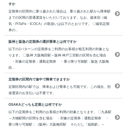
すか
定期券の区間外に乗り越された場合は、乗り越された駅から降車駅
までの区間の普通運賃をいただいております。なお、媒体別（磁
気・PiTaPa・ICOCA）の取扱いは以下のとおりです。 〇磁気定期
券の...
阪神と阪急の定期券の選択乗車とは何ですか
以下の2パターンの定期券をご利用のお客様が相互利用の対象とな
ります。 〇阪神 大阪梅田駅～阪神 神戸三宮駅の区間を含む場合
・対象の定期券：通勤定期券 ・乗り降り可能駅：阪急 大阪梅
田...
定期券の区間内で途中で降車できますか
定期区間内の駅では、降車および乗車とも可能です。この場合、別
途運賃のお支払いは不要です。
OSAKAどっちも定期とは何ですか
以下の定期券をご利用のお客様が利用の対象となります。 〇九条駅
～大物駅間の区間を含む場合 ・対象の定期券：通勤定期券 ・
乗り降り可能駅：（阪神）大阪梅田駅 ※ただし「福島駅」～