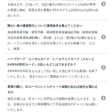
を除きます。)であって、3辺の最大の和が1.2メートル以内の専用
の容器に納め、容器を含む重量が10キログラム以内のものは持ち込
みいただ...
障がい者の運賃割引について適用条件を教えてください
身体障害者手帳・療育手帳・精神障害者保健福祉手帳（旅客鉄道株
式会社旅客運賃減額欄に「第1種」または「第2種｣の記載があるも
の・ミライロIDを含む）の交付を受けている方が対象です。 ただ
し、旅客...
ハープカード・らくやんカード・レールウェイカード（スルッと
KANSAI対応カード）の払いもどしはできますか？
2024年9月30日をもちまして払い戻しを含む全てのお取扱いを終了
いたしました。 長きにわたりご愛顧ありがとうございました。
乗車の際に、ICカードにいくらチャージ金額があれば改札を通れま
すか
改札入場には、ICカードに10円以上の残額が必要となります。 な
お、出場されるまでに精算機等にて不足金額分のチャージをお願い
いたします。