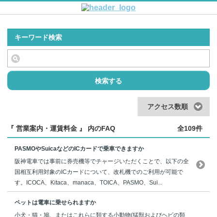
キーワード検索
検索する
アクセス数順
『 営業案内・運賃料金 』 内のFAQ
全109件
PASMOやSuicaなどのICカードで乗車できますか
阪神電車では事前に券売機等でチャージいただくことで、以下の全
国相互利用対象のICカードについて、改札機でのご利用が可能で
す。ICOCA、Kitaca、manaca、TOICA、PASMO、Sui...
ペットは電車に乗せられますか
小犬・猫・鳩、またはこれらに類する小動物(猛獣およびヘビの類