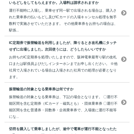
いもどしをしてもらえますか。入場料は請求されますか
運行不能時に入場し、乗車せず同一駅で出場される場合は、購入さ
れた乗車券の払いもどし及びICカードの入場キャンセル処理を無手
数料で実施させていただきます。 その他乗車券をお持ちの場合は、
駅係...
IC定期券で振替輸送を利用しましたが、降りるとき改札機にタッチ
せずに出場しました。次回使うには、どうしたらいいですか
お持ちのIC定期券を処理いたしますので、阪神電車最寄り駅の改札
口または駅係員よびだしインターホンまでお申し出ください。 ※他
社局で入場されている場合は入場された社局での処理が必要となり
ます。
振替輸送の対象となる乗車券は何ですか
振替輸送の対象となる乗車券は、下記の場合となります。 〇運行不
能区間を含む定期券（ICカード・磁気とも）・団体乗車券 〇運行不
能区間を含む普通券・回数券・企画乗車券で、入場後に運行不能等
にな...
切符を購入して乗車しましたが、途中で電車が運行不能となったた