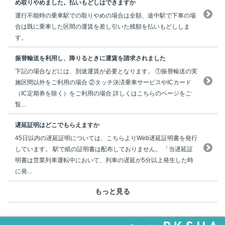
め取りやめました。払いもどしはできますか
運行不能時の乗車駅での取りやめの場合は全額、途中駅で下車の場
合は既に乗車した区間の運賃を差し引いた残額を払いもどししま
す。
振替輸送を利用し、降りるときに運賃を請求されました
下記の場合などには、別途運賃が必要となります。 ①振替輸送の実
施区間以外をご利用の場合 ②タッチ決済乗車サービスやICカード
（IC定期券を除く）をご利用の場合 詳しくはこちらのページをご
覧...
遅延証明はどこでもらえますか
45日以内の遅延証明については、こちらよりWeb遅延証明書を発行
しています。 駅で紙の証明書は配布しておりません。 「当遅延証
明書は営業列車運転中において、列車の遅延が5分以上発生した時
に発...
もっと見る