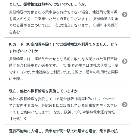
ました。振替輸送は無料ではないのでしょうか。
振替輸送の対象となる乗車券をお持ちでない場合、他社局で乗車券
を購入のうえ、ご乗車いただく必要がございます。 振替輸送の対象
となる乗車券については、下記の場合となります。 〇運行不能区間
を含む...
ICカード（IC定期券を除く）では振替輸送を利用できません。どう
すればいいですか
振替輸送には、運転見合わせとなる前に改札を入場された運行不能
区間を含む乗車券が必要です。 （定期券の場合は改札の入場は不要
です） そのため他社線をご利用いただく際は、通常の利用時と同様
に実際...
現在、他社へ振替輸送を実施していますか
他社へ振替輸送を委託している場合は阪神電車HPのトップページ
でご案内するほか、各駅改札口に設置している情報案内ディスプレ
イでもご案内いたします。 なお、阪神アプリや阪神電車運行情報
【公式】X ...
運行不能時に入場し、乗車せず同一駅で出場する場合、乗車券の払