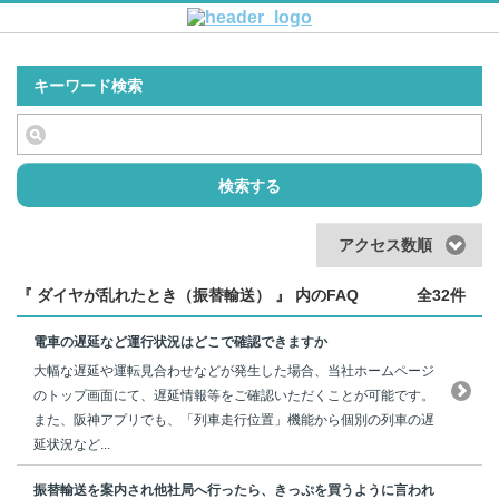
キーワード検索
検索する
アクセス数順
『 ダイヤが乱れたとき（振替輸送） 』 内のFAQ
全32件
電車の遅延など運行状況はどこで確認できますか
大幅な遅延や運転見合わせなどが発生した場合、当社ホームページ
のトップ画面にて、遅延情報等をご確認いただくことが可能です。
また、阪神アプリでも、「列車走行位置」機能から個別の列車の遅
延状況など...
振替輸送を案内され他社局へ行ったら、きっぷを買うように言われ