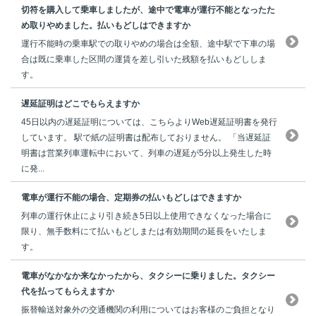
切符を購入して乗車しましたが、途中で電車が運行不能となったた
め取りやめました。払いもどしはできますか
運行不能時の乗車駅での取りやめの場合は全額、途中駅で下車の場
合は既に乗車した区間の運賃を差し引いた残額を払いもどししま
す。
遅延証明はどこでもらえますか
45日以内の遅延証明については、こちらよりWeb遅延証明書を発行
しています。 駅で紙の証明書は配布しておりません。 「当遅延証
明書は営業列車運転中において、列車の遅延が5分以上発生した時
に発...
電車が運行不能の場合、定期券の払いもどしはできますか
列車の運行休止により引き続き5日以上使用できなくなった場合に
限り、無手数料にて払いもどしまたは有効期間の延長をいたしま
す。
電車がなかなか来なかったから、タクシーに乗りました。タクシー
代を払ってもらえますか
振替輸送対象外の交通機関の利用についてはお客様のご負担となり