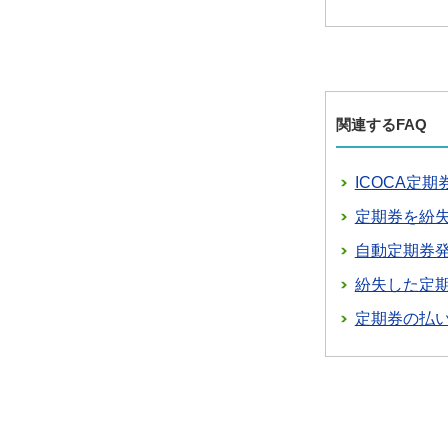
関連するFAQ
ICOCA定
定期券を紛
自動定期券
紛失した定
定期券の払