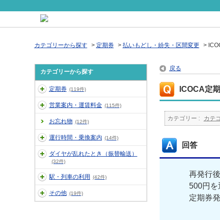
カテゴリーから探す
>
定期券
>
払いもどし・紛失・区間変更
>
IC
戻る
カテゴリーから探す
ICOCA
定期券
(119件)
営業案内・運賃料金
(115件)
カテゴリー :
カテ
お忘れ物
(12件)
運行時間・乗換案内
(14件)
回答
ダイヤが乱れたとき（振替輸送）
(32件)
再発行後
駅・列車の利用
(42件)
500円
その他
(19件)
定期券