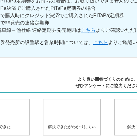
PiTaPa定期券をお持ちの場合は、お取り扱いできませんので
aPa決済でご購入されたPiTaPa定期券の場合
購入時にクレジット決済でご購入されたPiTaPa定期券
で非発売の連絡定期券
車線⇔他社線 連絡定期券発売範囲は
こちら
よりご確認いただ
期券発売所の設置駅と営業時間については、
こちら
よりご確認
より良い回答づくりのために
ぜひアンケートにご協力くださ
できた
解決できたがわかりにくい
解決