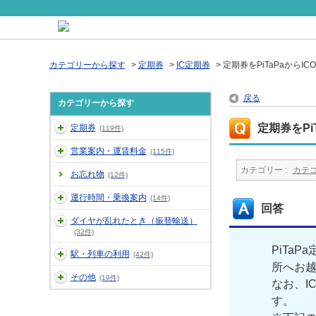
カテゴリーから探す
>
定期券
>
IC定期券
>
定期券をPiTaPaからI
戻る
カテゴリーから探す
定期券をPi
定期券
(119件)
営業案内・運賃料金
(115件)
カテゴリー :
カテ
お忘れ物
(12件)
運行時間・乗換案内
(14件)
回答
ダイヤが乱れたとき（振替輸送）
(32件)
PiTa
駅・列車の利用
(42件)
所へお
その他
(19件)
なお、I
す。