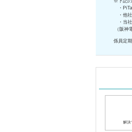
※下記の
・PiT
・他社で
・当社
（阪神電
係員定
解決