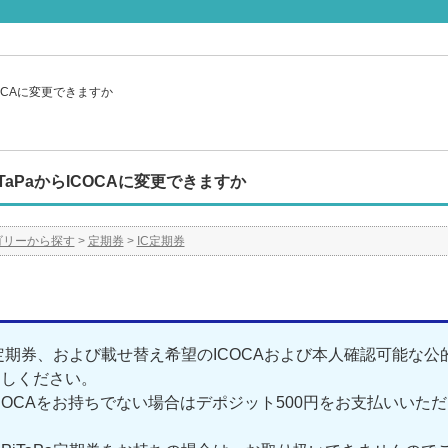
COCAに変更できますか
TaPaからICOCAに変更できますか
ゴリーから探す
>
定期券
>
IC定期券
Pa定期券、および載せ替え希望のICOCAおよび本人確認可能
越しください。
COCAをお持ちでない場合はデポジット500円をお支払いいただ