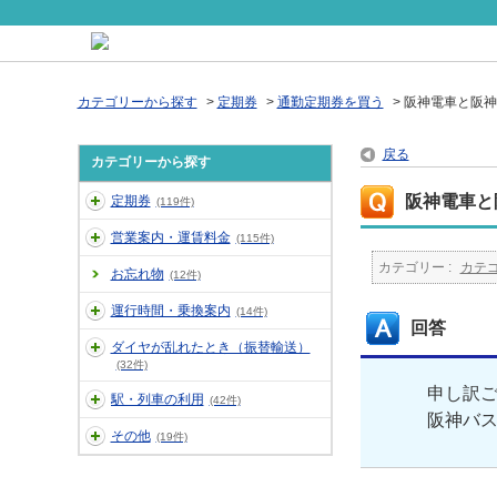
カテゴリーから探す
>
定期券
>
通勤定期券を買う
>
阪神電車と阪神
戻る
カテゴリーから探す
阪神電車と
定期券
(119件)
営業案内・運賃料金
(115件)
カテゴリー :
カテ
お忘れ物
(12件)
運行時間・乗換案内
(14件)
回答
ダイヤが乱れたとき（振替輸送）
(32件)
申し訳
駅・列車の利用
(42件)
阪神バ
その他
(19件)