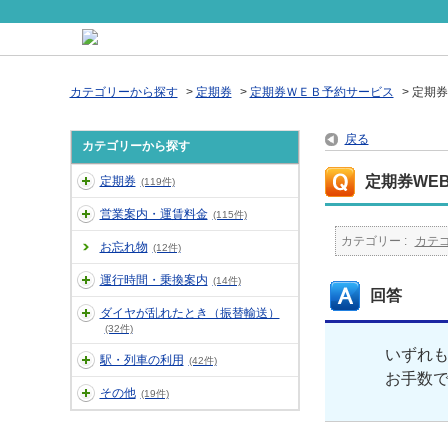
カテゴリーから探す
>
定期券
>
定期券ＷＥＢ予約サービス
>
定期券
戻る
カテゴリーから探す
定期券WE
定期券
(119件)
営業案内・運賃料金
(115件)
カテゴリー :
カテ
お忘れ物
(12件)
運行時間・乗換案内
(14件)
回答
ダイヤが乱れたとき（振替輸送）
(32件)
いずれ
駅・列車の利用
(42件)
お手数
その他
(19件)