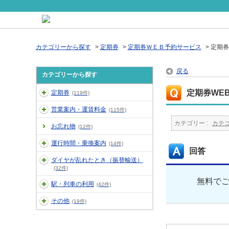
カテゴリーから探す
>
定期券
>
定期券ＷＥＢ予約サービス
>
定期券
戻る
カテゴリーから探す
定期券WE
定期券
(119件)
営業案内・運賃料金
(115件)
カテゴリー :
カテ
お忘れ物
(12件)
運行時間・乗換案内
(14件)
回答
ダイヤが乱れたとき（振替輸送）
(32件)
無料で
駅・列車の利用
(42件)
その他
(19件)