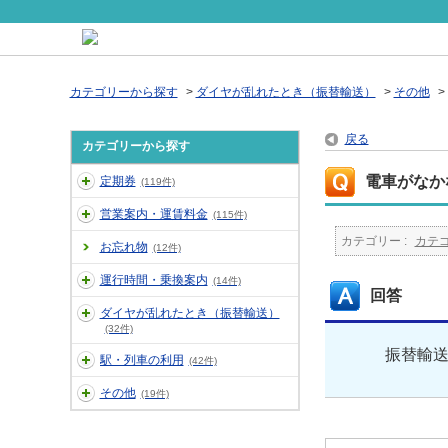
カテゴリーから探す
>
ダイヤが乱れたとき（振替輸送）
>
その他
>
戻る
カテゴリーから探す
電車がなか
定期券
(119件)
営業案内・運賃料金
(115件)
カテゴリー :
カテ
お忘れ物
(12件)
運行時間・乗換案内
(14件)
回答
ダイヤが乱れたとき（振替輸送）
(32件)
振替輸
駅・列車の利用
(42件)
その他
(19件)