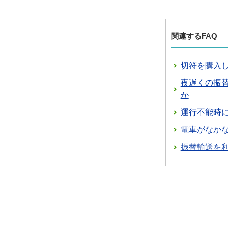
関連するFAQ
切符を購入
夜遅くの振
か
運行不能時
電車がなか
振替輸送を