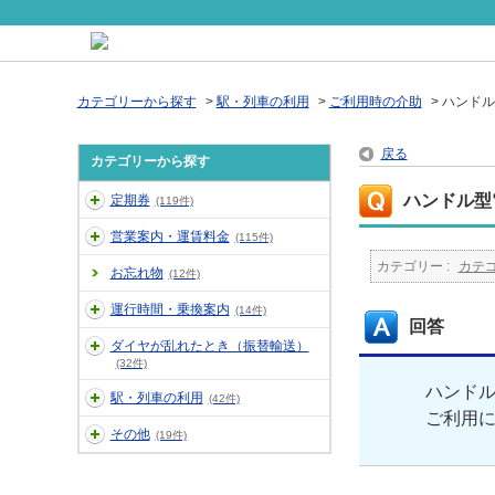
カテゴリーから探す
>
駅・列車の利用
>
ご利用時の介助
>
ハンドル
戻る
カテゴリーから探す
ハンドル型
定期券
(119件)
営業案内・運賃料金
(115件)
カテゴリー :
カテ
お忘れ物
(12件)
運行時間・乗換案内
(14件)
回答
ダイヤが乱れたとき（振替輸送）
(32件)
ハンド
駅・列車の利用
(42件)
ご利用
その他
(19件)