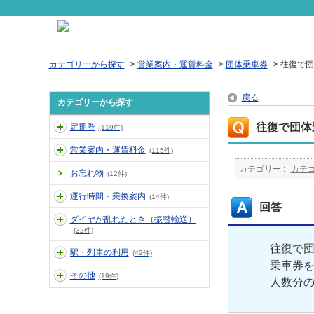
カテゴリーから探す
>
営業案内・運賃料金
>
団体乗車券
>
往復で団
戻る
カテゴリーから探す
往復で団体
定期券
(119件)
営業案内・運賃料金
(115件)
カテゴリー :
カテ
お忘れ物
(12件)
運行時間・乗換案内
(14件)
回答
ダイヤが乱れたとき（振替輸送）
(32件)
往復で団
駅・列車の利用
(42件)
乗車券
その他
(19件)
人数分