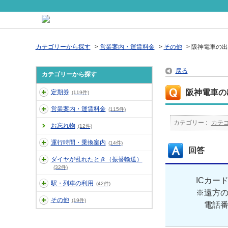
カテゴリーから探す
>
営業案内・運賃料金
>
その他
>
阪神電車の出
戻る
カテゴリーから探す
阪神電車の
定期券
(119件)
営業案内・運賃料金
(115件)
カテゴリー :
カテ
お忘れ物
(12件)
運行時間・乗換案内
(14件)
回答
ダイヤが乱れたとき（振替輸送）
(32件)
ICカー
駅・列車の利用
(42件)
※遠方
その他
(19件)
電話番