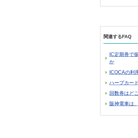
関連するFAQ
IC定期券
か
ICOCAの
ハープカード
回数券はど
阪神電車は