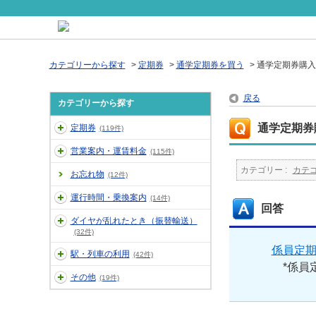
カテゴリーから探す
>
定期券
>
通学定期券を買う
>
通学定期券購入
戻る
カテゴリーから探す
通学定期券
定期券
(119件)
営業案内・運賃料金
(115件)
カテゴリー :
カテ
お忘れ物
(12件)
運行時間・乗換案内
(14件)
回答
ダイヤが乱れたとき（振替輸送）
(32件)
係員定
駅・列車の利用
(42件)
*係員定
その他
(19件)