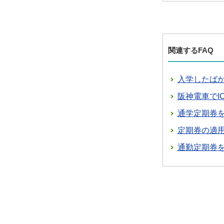
関連するFAQ
入学したば
阪神電車でI
通学定期券
定期券の適
通勤定期券