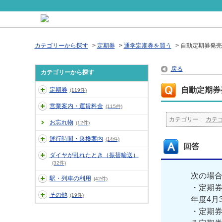
カテゴリーから探す
>
定期券
>
通学定期券を買う
>
自動定期券発売
戻る
カテゴリーから探す
自動定期券
定期券
(119件)
営業案内・運賃料金
(115件)
カテゴリー :
カテ
お忘れ物
(12件)
運行時間・乗換案内
(14件)
回答
ダイヤが乱れたとき（振替輸送）
(32件)
次の場
駅・列車の利用
(42件)
・定期
その他
(19件)
年度4月
・定期