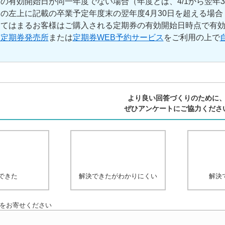
の有効開始日が同一年度でない場合（年度とは、4/1から翌年3/
の左上に記載の卒業予定年度末の翌年度4月30日を超える場合
あてはまるお客様はご購入される定期券の有効開始日時点で有
員定期券発売所
または
定期券WEB予約サービス
をご利用の上で
より良い回答づくりのために
ぜひアンケートにご協力くださ
できた
解決できたがわかりにくい
解決
をお寄せください