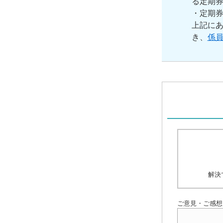
る定期券
・定期券
上記に
き、
係
解決
ご意見・ご感想