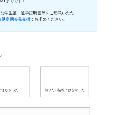
31までです）
効な学生証・通学証明書等をご用意いただ
自動定期券発売機
でお求めください。
、
い
できなかった
知りたい情報ではなかった