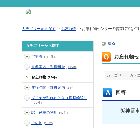
カテゴリーから探す
>
お忘れ物
>
お忘れ物センターの営業時間は何
戻る
カテゴリーから探す
お忘れ物セ
定期券
(119件)
営業案内・運賃料金
(115件)
カテゴリー :
カテ
お忘れ物
(12件)
運行時間・乗換案内
(14件)
回答
ダイヤが乱れたとき（振替輸送）
(32件)
阪神電車
駅・列車の利用
(42件)
その他
(19件)