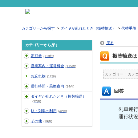
カテゴリーから探す
>
ダイヤが乱れたとき（振替輸送）
>
代替手段
戻る
カテゴリーから探す
振替輸送は
定期券
(119件)
営業案内・運賃料金
(115件)
カテゴリー :
カテ
お忘れ物
(12件)
運行時間・乗換案内
(14件)
回答
ダイヤが乱れたとき（振替輸送）
(32件)
列車運
駅・列車の利用
(42件)
運行状
その他
(19件)