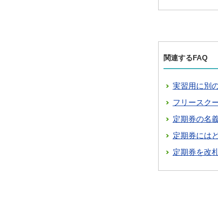
関連するFAQ
実習用に別
フリースク
定期券の名
定期券には
定期券を改