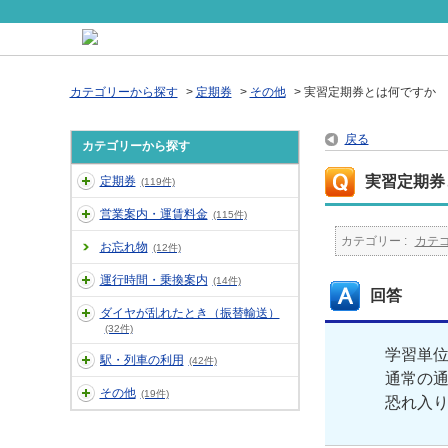
カテゴリーから探す
>
定期券
>
その他
>
実習定期券とは何ですか
戻る
カテゴリーから探す
実習定期券
定期券
(119件)
営業案内・運賃料金
(115件)
カテゴリー :
カテ
お忘れ物
(12件)
運行時間・乗換案内
(14件)
回答
ダイヤが乱れたとき（振替輸送）
(32件)
学習単
駅・列車の利用
(42件)
通常の
その他
(19件)
恐れ入