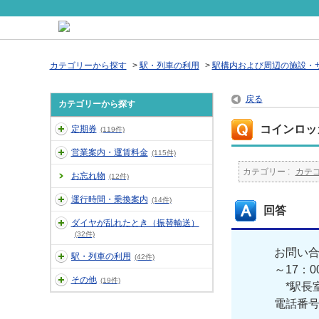
カテゴリーから探す
>
駅・列車の利用
>
駅構内および周辺の施設・
戻る
カテゴリーから探す
コインロッ
定期券
(119件)
営業案内・運賃料金
(115件)
カテゴリー :
カテ
お忘れ物
(12件)
運行時間・乗換案内
(14件)
回答
ダイヤが乱れたとき（振替輸送）
(32件)
お問い合
駅・列車の利用
(42件)
～17：
その他
(19件)
*駅長室
電話番