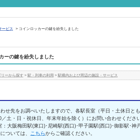
サービス
>
コインロッカーの鍵を紛失しました
カーの鍵を紛失しました
ゴリーから探す
>
駅・列車の利用
>
駅構内および周辺の施設・サービス
わせ先をお調べいたしますので、各駅長室（平日・土休日とも8:0
00／土・日・祝休日、年末年始を除く）にお問い合わせくださ
：大阪梅田駅(東口)･尼崎駅(西口)･甲子園駅(西口)･御影駅･神
号については、
こちら
からご確認ください。