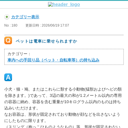
カテゴリー表示
No : 180
更新日時 : 2026/06/19 17:07
ペットは電車に乗せられますか
カテゴリー：
車内への手回り品（ペット・自転車等）の持ち込み
小犬・猫・鳩、またはこれらに類する小動物(猛獣およびヘビの類
を除きます。)であって、3辺の最大の和が1.2メートル以内の専用
の容器に納め、容器を含む重量が10キログラム以内のものは持ち
込みいただけます。
なお容器は、形状が固定されており動物が顔などを出さないよう
にしたものに限ります。
（スリング（抱っこひものようなもの）等、形状が固定されない