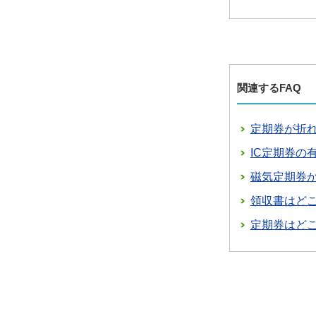
関連するFAQ
定期券が折
IC定期券の
磁気定期券か
領収書はど
定期券はど