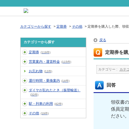
カテゴリーから探す
>
定期券
>
その他
>
定期券を購入した際、領収
戻る
カテゴリーから探す
定期券を購
定期券
(119件)
営業案内・運賃料金
(115件)
カテゴリー :
カテ
お忘れ物
(12件)
運行時間・乗換案内
(14件)
回答
ダイヤが乱れたとき（振替輸送）
(32件)
領収書
駅・列車の利用
(42件)
係員定
その他
(19件)
ださい