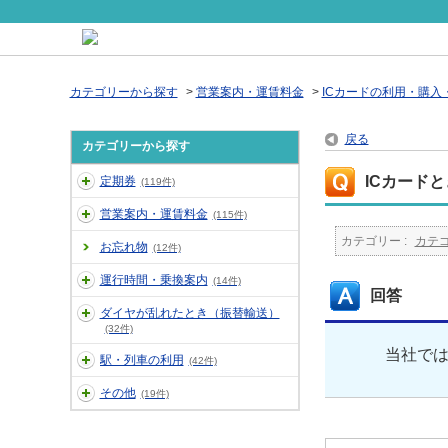
カテゴリーから探す
>
営業案内・運賃料金
>
ICカードの利用・購入
戻る
カテゴリーから探す
ICカード
定期券
(119件)
営業案内・運賃料金
(115件)
カテゴリー :
カテ
お忘れ物
(12件)
運行時間・乗換案内
(14件)
回答
ダイヤが乱れたとき（振替輸送）
(32件)
当社では
駅・列車の利用
(42件)
その他
(19件)