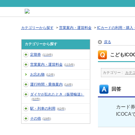
カテゴリーから探す
>
営業案内・運賃料金
>
ICカードの利用・購入
戻る
カテゴリーから探す
こどもIC
定期券
(119件)
営業案内・運賃料金
(115件)
カテゴリー :
カテ
お忘れ物
(12件)
運行時間・乗換案内
(14件)
回答
ダイヤが乱れたとき（振替輸送）
(32件)
カード券
駅・列車の利用
(42件)
ICOC
その他
(19件)