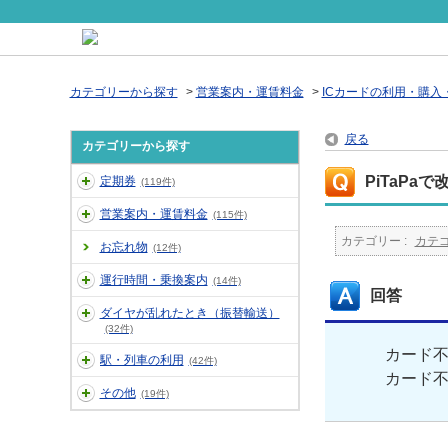
カテゴリーから探す
>
営業案内・運賃料金
>
ICカードの利用・購入
戻る
カテゴリーから探す
PiTaP
定期券
(119件)
営業案内・運賃料金
(115件)
カテゴリー :
カテ
お忘れ物
(12件)
運行時間・乗換案内
(14件)
回答
ダイヤが乱れたとき（振替輸送）
(32件)
カード
駅・列車の利用
(42件)
カード不
その他
(19件)