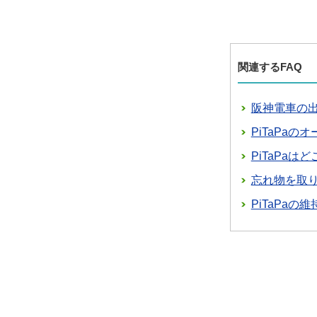
関連するFAQ
阪神電車の
PiTaPa
PiTaPa
忘れ物を取
PiTaPa