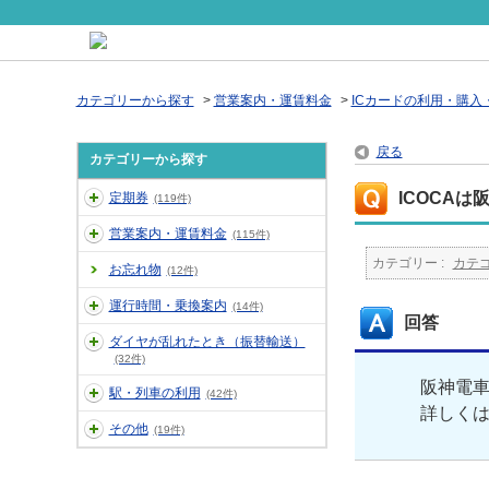
カテゴリーから探す
>
営業案内・運賃料金
>
ICカードの利用・購入
戻る
カテゴリーから探す
ICOCA
定期券
(119件)
営業案内・運賃料金
(115件)
カテゴリー :
カテ
お忘れ物
(12件)
運行時間・乗換案内
(14件)
回答
ダイヤが乱れたとき（振替輸送）
(32件)
阪神電
駅・列車の利用
(42件)
詳しく
その他
(19件)