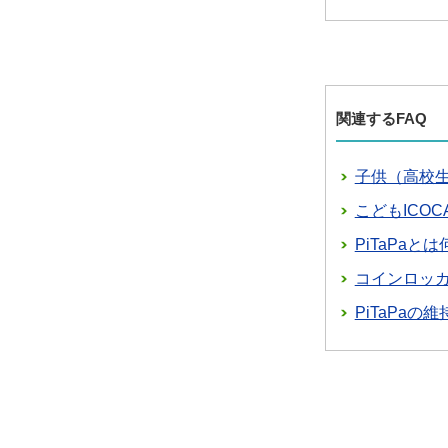
関連するFAQ
子供（高校生
こどもICO
PiTaPaと
コインロッ
PiTaPa