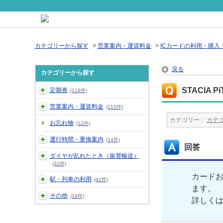
カテゴリーから探す
>
営業案内・運賃料金
>
ICカードの利用・購入
戻る
カテゴリーから探す
STACIA
定期券
(119件)
営業案内・運賃料金
(115件)
カテゴリー :
カテ
お忘れ物
(12件)
運行時間・乗換案内
(14件)
回答
ダイヤが乱れたとき（振替輸送）
(32件)
カードお
駅・列車の利用
(42件)
ます。
その他
(19件)
詳しくはS