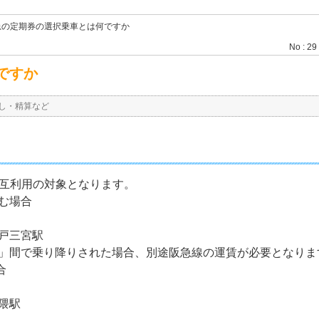
急の定期券の選択乗車とは何ですか
No : 29
ですか
し・精算など
相互利用の対象となります。
む場合
戸三宮駅
駅」間で乗り降りされた場合、別途阪急線の運賃が必要となりま
合
隈駅