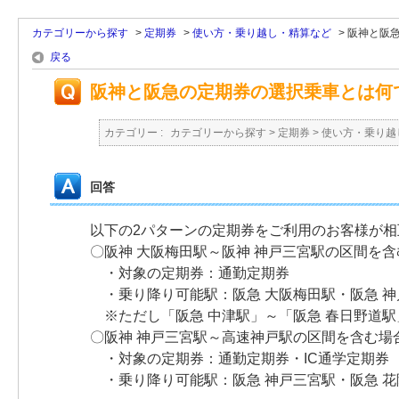
カテゴリーから探す
>
定期券
>
使い方・乗り越し・精算など
>
阪神と阪
戻る
阪神と阪急の定期券の選択乗車とは何
カテゴリー :
カテゴリーから探す
>
定期券
>
使い方・乗り越
回答
以下の2パターンの定期券をご利用のお客様が
〇阪神 大阪梅田駅～阪神 神戸三宮駅の区間を含
・対象の定期券：通勤定期券
・乗り降り可能駅：阪急 大阪梅田駅・阪急 神
※ただし「阪急 中津駅」～「阪急 春日野道
〇阪神 神戸三宮駅～高速神戸駅の区間を含む場
・対象の定期券：通勤定期券・IC通学定期券
・乗り降り可能駅：阪急 神戸三宮駅・阪急 花