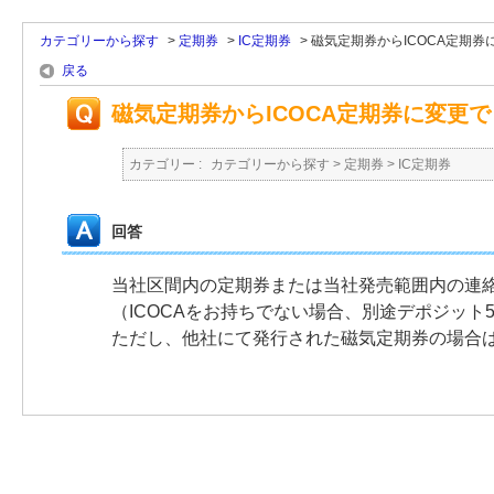
カテゴリーから探す
>
定期券
>
IC定期券
>
磁気定期券からICOCA定期券
戻る
磁気定期券からICOCA定期券に変更
カテゴリー :
カテゴリーから探す
>
定期券
>
IC定期券
回答
当社区間内の定期券または当社発売範囲内の連絡
（ICOCAをお持ちでない場合、別途デポジット
ただし、他社にて発行された磁気定期券の場合