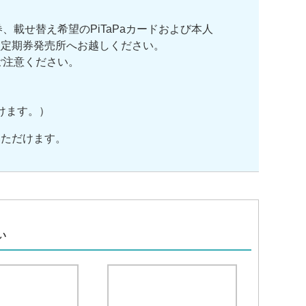
載せ替え希望のPiTaPaカードおよび本人
員定期券発売所へお越しください。
ご注意ください。
けます。）
いただけます。
、
い