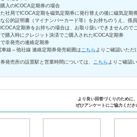
購入のICOCA定期券の場合
社局でICOCA定期を磁気定期券に発行替えの後に磁気定期券、
能な公的証明書（マイナンバーカード等）をお持ちのうえ、係
ICOCA定期券をお持ちの場合は、お取り扱いできませんので
購入時にクレジット決済でご購入されたICOCA定期券
で非発売の連絡定期券
車線⇔他社線 連絡定期券発売範囲は
こちら
よりご確認いただ
期券発売所の設置駅と営業時間については、
こちら
よりご確認
より良い回答づくりのために
ぜひアンケートにご協力くださ