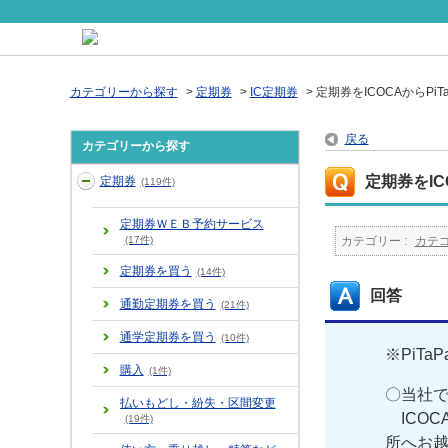
カテゴリーから探す
>
定期券
>
IC定期券
>
定期券をICOCAからPi
戻る
カテゴリーから探す
定期券をIC
定期券
(119件)
定期券ＷＥＢ予約サービス
(17件)
カテゴリー :
カテ
定期券を買う
(14件)
回答
通勤定期券を買う
(21件)
通学定期券を買う
(10件)
※PiT
購入
(1件)
〇当社で
払いもどし・紛失・区間変更
ICOC
(19件)
所へお