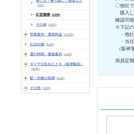
使い方・乗り越し・精算など
〇他社で
(8件)
購入した
IC定期券
(15件)
確認可
その他
(14件)
※下記の
・他社で
営業案内・運賃料金
(115件)
・当社
お忘れ物
(12件)
（阪神電
運行時間・乗換案内
(14件)
係員定
ダイヤが乱れたとき（振替輸送）
(32件)
駅・列車の利用
(42件)
その他
(19件)