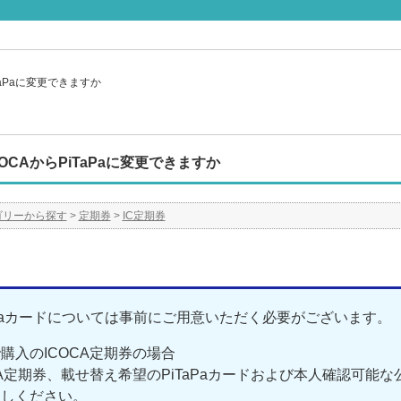
TaPaに変更できますか
OCAからPiTaPaに変更できますか
ゴリーから探す
>
定期券
>
IC定期券
aPaカードについては事前にご用意いただく必要がございます。
購入のICOCA定期券の場合
A定期券、載せ替え希望のPiTaPaカードおよび本人確認可能
越しください。