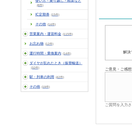
使い方・乗り越し・精算など
(8件)
IC定期券
(15件)
その他
(14件)
営業案内・運賃料金
(115件)
お忘れ物
(12件)
解決
運行時間・乗換案内
(14件)
ダイヤが乱れたとき（振替輸送）
(32件)
ご意見・ご感想
駅・列車の利用
(42件)
その他
(19件)
ご質問を入力さ