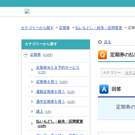
カテゴリーから探す
>
定期券
>
払いもどし・紛失・区間変更
>
定期
戻る
カテゴリーから探す
定期券の払
定期券
(119件)
定期券ＷＥＢ予約サービス
(17件)
カテゴリー :
カテ
定期券を買う
(14件)
回答
通勤定期券を買う
(21件)
通学定期券を買う
(10件)
定期券
購入
(1件)
払いもどし・紛失・区間変更
(19件)