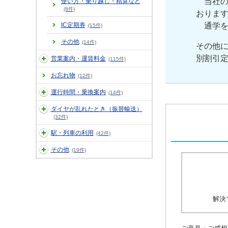
当社の
使い方・乗り越し・精算など
(8件)
おりま
IC定期券
通学を
(15件)
その他
(14件)
その他
別割引
営業案内・運賃料金
(115件)
お忘れ物
(12件)
運行時間・乗換案内
(14件)
ダイヤが乱れたとき（振替輸送）
(32件)
駅・列車の利用
(42件)
その他
(19件)
解決