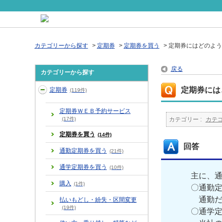
カテゴリーから探す
>
定期券
>
定期券を買う
>
定期券にはどのよう
戻る
カテゴリーから探す
定期券には
定期券
(119件)
定期券ＷＥＢ予約サービス
(17件)
カテゴリー :
カテ
定期券を買う
(14件)
回答
通勤定期券を買う
(21件)
通学定期券を買う
(10件)
主に、通
購入
(1件)
〇通勤
通勤だ
払いもどし・紛失・区間変更
(19件)
〇通学