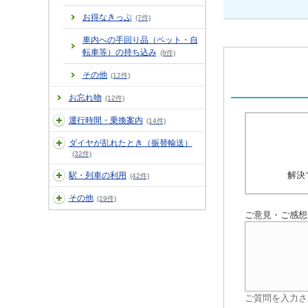
お得なきっぷ
(7件)
車内への手回り品（ペット・自
転車等）の持ち込み
(8件)
その他
(12件)
お忘れ物
(12件)
運行時間・乗換案内
(14件)
ダイヤが乱れたとき（振替輸送）
(32件)
解決
駅・列車の利用
(42件)
その他
(19件)
ご意見・ご感想
ご質問を入力さ