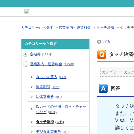
カテゴリーから探す
>
営業案内・運賃料金
>
タッチ決済
>
タッチ決
戻る
カテゴリーから探す
タッチ決済
定期券
(119件)
営業案内・運賃料金
(115件)
カテゴリー :
カテ
きっぷを買う
(17件)
運賃割引
(10件)
回答
団体乗車券
(6件)
タッチ
ICカードの利用・購入・チャー
ジなど
(36件)
また、
Visa、M
タッチ決済
(17件)
詳しく
デジタル乗車券
(2件)