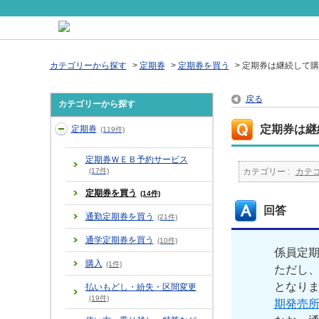
カテゴリーから探す
>
定期券
>
定期券を買う
>
定期券は継続して購
戻る
カテゴリーから探す
定期券は継
定期券
(119件)
定期券ＷＥＢ予約サービス
(17件)
カテゴリー :
カテ
定期券を買う
(14件)
回答
通勤定期券を買う
(21件)
通学定期券を買う
(10件)
係員定
購入
(1件)
ただし、
となり
払いもどし・紛失・区間変更
(19件)
期発売