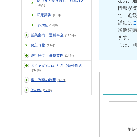
なお、
使い方・乗り越し・精算など
(8件)
情報が登
IC定期券
で、進
(15件)
詳細は
その他
(14件)
※継続
営業案内・運賃料金
(115件)
ます。
また、
お忘れ物
(12件)
運行時間・乗換案内
(14件)
ダイヤが乱れたとき（振替輸送）
(32件)
駅・列車の利用
(42件)
その他
(19件)
解決