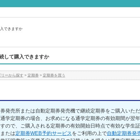
入できますか
続して購入できますか
ゴリーから探す
>
定期券
>
定期券を買う
期券発売所または自動定期券発売機で継続定期券をご購入いた
通学定期券の場合、お求めになる通学定期券の有効期間が翌年
ますので、ご購入される定期券の有効開始日時点で有効な学生
所
または
定期券WEB予約サービス
をご利用の上で
自動定期券発