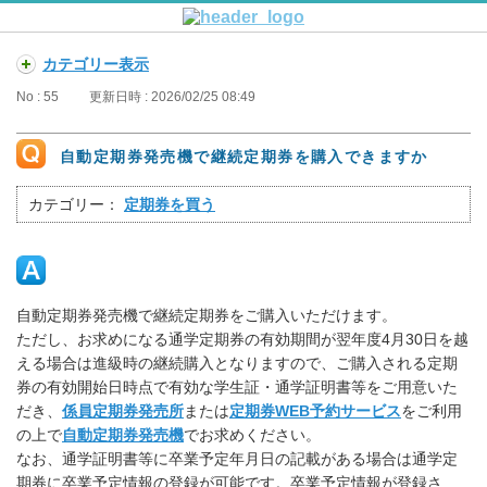
カテゴリー表示
No : 55
更新日時 : 2026/02/25 08:49
自動定期券発売機で継続定期券を購入できますか
カテゴリー：
定期券を買う
自動定期券発売機で継続定期券をご購入いただけます。
ただし、お求めになる通学定期券の有効期間が翌年度4月30日を越
える場合は進級時の継続購入となりますので、ご購入される定期
券の有効開始日時点で有効な学生証・通学証明書等をご用意いた
だき、
係員定期券発売所
または
定期券WEB予約サービス
をご利用
の上で
自動定期券発売機
でお求めください。
なお、通学証明書等に卒業予定年月日の記載がある場合は通学定
期券に卒業予定情報の登録が可能です。卒業予定情報が登録さ