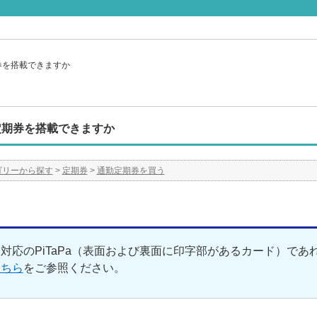
期券を搭載できますか
に定期券を搭載できますか
ゴリーから探す
>
定期券
>
通勤定期券を買う
券対応のPiTaPa（表面および裏面に印字部があるカード）で
こちら
をご参照ください。