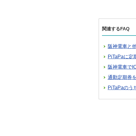
関連するFAQ
阪神電車と他
PiTaPa
阪神電車でI
通勤定期券
PiTaPa