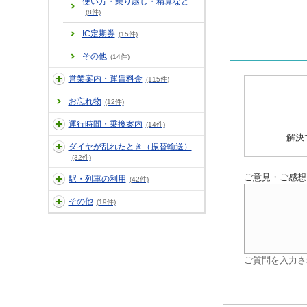
使い方・乗り越し・精算など
(8件)
IC定期券
(15件)
その他
(14件)
営業案内・運賃料金
(115件)
お忘れ物
(12件)
運行時間・乗換案内
(14件)
解決
ダイヤが乱れたとき（振替輸送）
(32件)
ご意見・ご感想
駅・列車の利用
(42件)
その他
(19件)
ご質問を入力さ