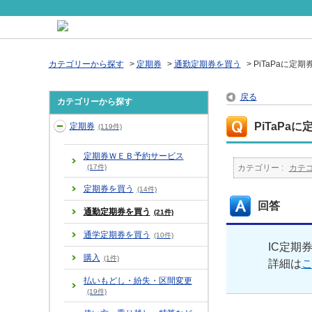
カテゴリーから探す
>
定期券
>
通勤定期券を買う
>
PiTaPaに定
戻る
カテゴリーから探す
PiTaPa
定期券
(119件)
定期券ＷＥＢ予約サービス
(17件)
カテゴリー :
カテ
定期券を買う
(14件)
回答
通勤定期券を買う
(21件)
通学定期券を買う
(10件)
IC定期
購入
(1件)
詳細は
払いもどし・紛失・区間変更
(19件)