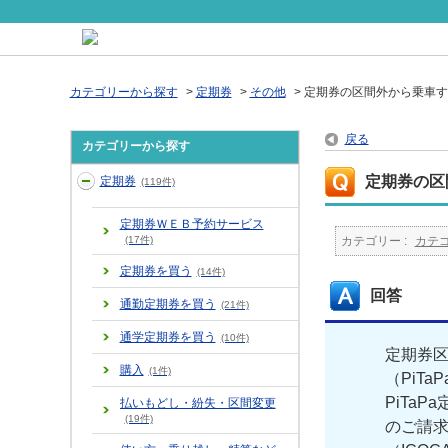
カテゴリーから探す
>
定期券
>
その他
>
定期券の区間外から乗車す
戻る
カテゴリーから探す
定期券の区
定期券
(119件)
定期券ＷＥＢ予約サービス
(17件)
カテゴリー :
カテ
定期券を買う
(14件)
回答
通勤定期券を買う
(21件)
通学定期券を買う
(10件)
定期券
購入
(1件)
（PiT
PiTa
払いもどし・紛失・区間変更
(19件)
のご請