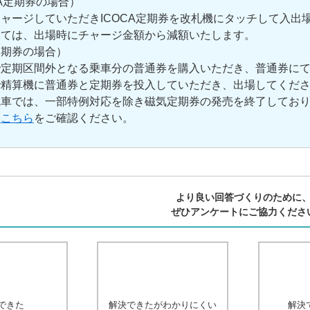
CA定期券の場合）
ャージしていただきICOCA定期券を改札機にタッチして入出場
いては、出場時にチャージ金額から減額いたします。
定期券の場合）
で定期区間外となる乗車分の普通券を購入いただき、普通券に
で精算機に普通券と定期券を投入していただき、出場してくだ
電車では、一部特例対応を除き磁気定期券の発売を終了してお
は
こちら
をご確認ください。
より良い回答づくりのために
ぜひアンケートにご協力くださ
できた
解決できたがわかりにくい
解決