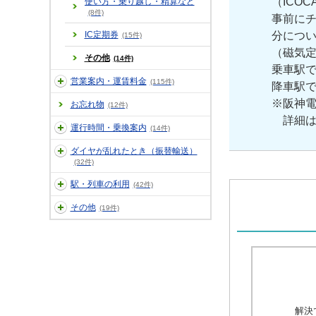
（ICO
使い方・乗り越し・精算など
(8件)
事前にチ
IC定期券
分につ
(15件)
（磁気
その他
(14件)
乗車駅
営業案内・運賃料金
(115件)
降車駅
※阪神
お忘れ物
(12件)
詳細
運行時間・乗換案内
(14件)
ダイヤが乱れたとき（振替輸送）
(32件)
駅・列車の利用
(42件)
その他
(19件)
解決