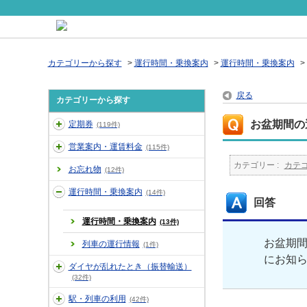
カテゴリーから探す
>
運行時間・乗換案内
>
運行時間・乗換案内
>
戻る
カテゴリーから探す
お盆期間の
定期券
(119件)
営業案内・運賃料金
(115件)
カテゴリー :
カテ
お忘れ物
(12件)
運行時間・乗換案内
(14件)
回答
運行時間・乗換案内
(13件)
お盆期
列車の運行情報
(1件)
にお知
ダイヤが乱れたとき（振替輸送）
(32件)
駅・列車の利用
(42件)