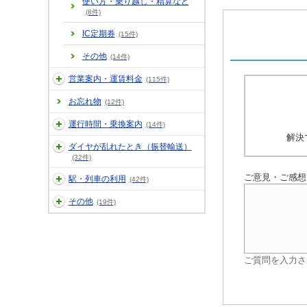
使い方・乗り越し・精算など
(8件)
IC定期券
(15件)
その他
(14件)
営業案内・運賃料金
(115件)
お忘れ物
(12件)
運行時間・乗換案内
(14件)
解決
ダイヤが乱れたとき（振替輸送）
(32件)
ご意見・ご感想
駅・列車の利用
(42件)
その他
(19件)
ご質問を入力さ