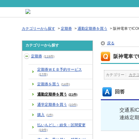
カテゴリーから探す
>
定期券
>
通勤定期券を買う
>
阪神電車でIC
戻る
カテゴリーから探す
阪神電車で
定期券
(119件)
定期券ＷＥＢ予約サービス
(17件)
カテゴリー :
カテ
定期券を買う
(14件)
回答
通勤定期券を買う
(21件)
通学定期券を買う
(10件)
交通系I
購入
(1件)
連絡定
払いもどし・紛失・区間変更
(19件)