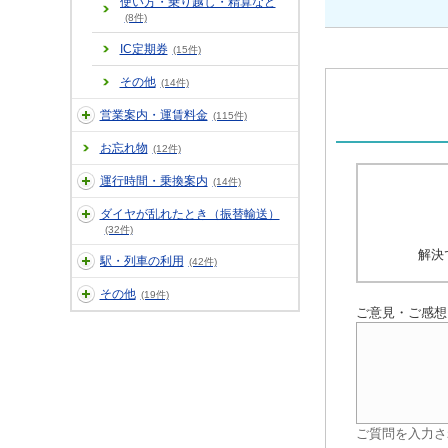
使い方・乗り越し・精算など
(8件)
IC定期券
(15件)
その他
(14件)
営業案内・運賃料金
(115件)
お忘れ物
(12件)
運行時間・乗換案内
(14件)
ダイヤが乱れたとき（振替輸送）
(32件)
解決
駅・列車の利用
(42件)
その他
(19件)
ご意見・ご感想
ご質問を入力さ