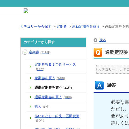
カテゴリーから探す
>
定期券
>
通勤定期券を買う
>
通勤定期券を購
戻る
カテゴリーから探す
通勤定期券
定期券
(119件)
定期券ＷＥＢ予約サービス
(17件)
カテゴリー :
カテ
定期券を買う
(14件)
回答
通勤定期券を買う
(21件)
通学定期券を買う
(10件)
必要な
購入
(1件)
ただし
要があ
払いもどし・紛失・区間変更
(19件)
詳しく