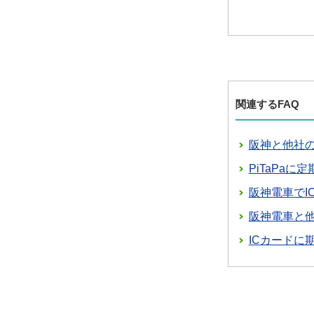
関連するFAQ
阪神と他社
PiTaPa
阪神電車でI
阪神電車と他
ICカード