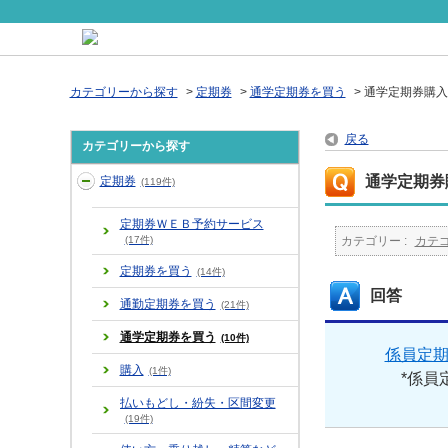
カテゴリーから探す
>
定期券
>
通学定期券を買う
>
通学定期券購入
戻る
カテゴリーから探す
通学定期券
定期券
(119件)
定期券ＷＥＢ予約サービス
(17件)
カテゴリー :
カテ
定期券を買う
(14件)
回答
通勤定期券を買う
(21件)
通学定期券を買う
(10件)
係員定
購入
(1件)
*係員定
払いもどし・紛失・区間変更
(19件)