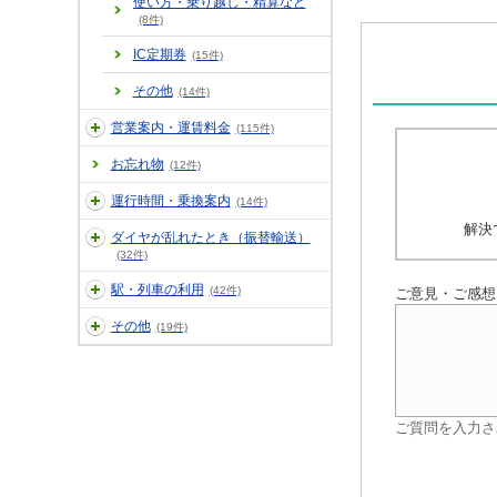
使い方・乗り越し・精算など
(8件)
IC定期券
(15件)
その他
(14件)
営業案内・運賃料金
(115件)
お忘れ物
(12件)
運行時間・乗換案内
(14件)
解決
ダイヤが乱れたとき（振替輸送）
(32件)
駅・列車の利用
(42件)
ご意見・ご感想
その他
(19件)
ご質問を入力さ