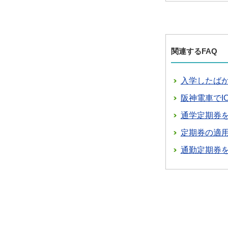
関連するFAQ
入学したば
阪神電車でI
通学定期券
定期券の適
通勤定期券