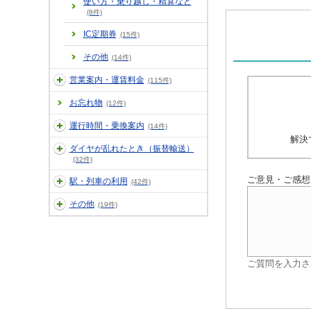
使い方・乗り越し・精算など
(8件)
IC定期券
(15件)
その他
(14件)
営業案内・運賃料金
(115件)
お忘れ物
(12件)
運行時間・乗換案内
(14件)
解決
ダイヤが乱れたとき（振替輸送）
(32件)
ご意見・ご感想
駅・列車の利用
(42件)
その他
(19件)
ご質問を入力さ