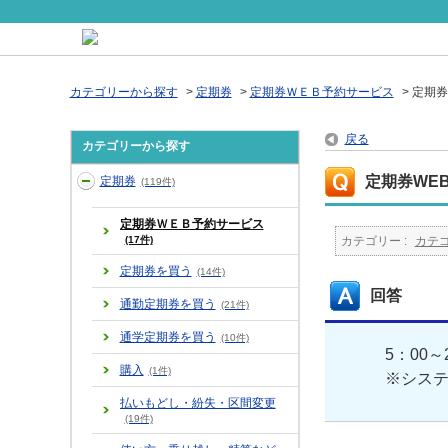
カテゴリーから探す
>
定期券
>
定期券ＷＥＢ予約サービス
>
定期券
戻る
カテゴリーから探す
定期券WE
定期券
(119件)
定期券ＷＥＢ予約サービス
(17件)
カテゴリー :
カテ
定期券を買う
(14件)
回答
通勤定期券を買う
(21件)
通学定期券を買う
(10件)
5：00
購入
(1件)
※シス
払いもどし・紛失・区間変更
(19件)