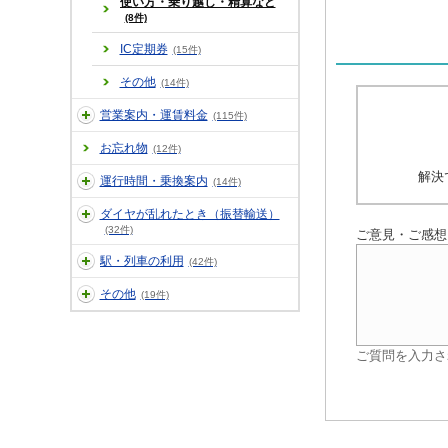
使い方・乗り越し・精算など
(8件)
IC定期券
(15件)
その他
(14件)
営業案内・運賃料金
(115件)
お忘れ物
(12件)
解決
運行時間・乗換案内
(14件)
ダイヤが乱れたとき（振替輸送）
(32件)
ご意見・ご感想
駅・列車の利用
(42件)
その他
(19件)
ご質問を入力さ