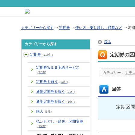
カテゴリーから探す
>
定期券
>
使い方・乗り越し・精算など
>
定期
戻る
カテゴリーから探す
定期券の区
定期券
(119件)
定期券ＷＥＢ予約サービス
(17件)
カテゴリー :
カテ
定期券を買う
(14件)
回答
通勤定期券を買う
(21件)
通学定期券を買う
(10件)
定期区
購入
(1件)
払いもどし・紛失・区間変更
(19件)