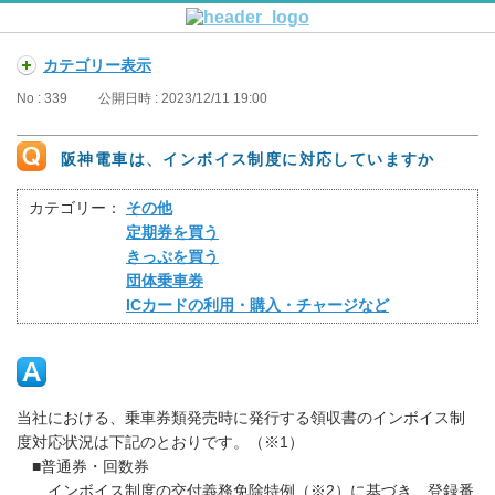
カテゴリー表示
No : 339
公開日時 : 2023/12/11 19:00
阪神電車は、インボイス制度に対応していますか
カテゴリー：
その他
定期券を買う
きっぷを買う
団体乗車券
ICカードの利用・購入・チャージなど
当社における、乗車券類発売時に発行する領収書のインボイス制
度対応状況は下記のとおりです。（※1）
■普通券・回数券
インボイス制度の交付義務免除特例（※2）に基づき、登録番