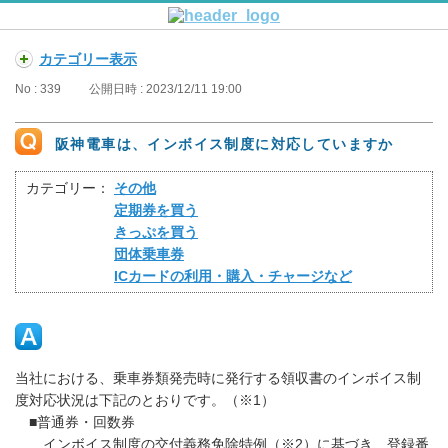
カテゴリー表示
No : 339
公開日時 : 2023/12/11 19:00
阪神電車は、インボイス制度に対応していますか
カテゴリー：
その他
定期券を買う
きっぷを買う
団体乗車券
ICカードの利用・購入・チャージなど
当社における、乗車券類発売時に発行する領収書のインボイス制
度対応状況は下記のとおりです。（※1）
■普通券・回数券
インボイス制度の交付義務免除特例（※2）に基づき、登録番