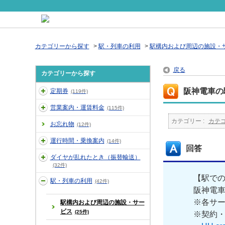
カテゴリーから探す
>
駅・列車の利用
>
駅構内および周辺の施設・
戻る
カテゴリーから探す
阪神電車の駅
定期券
(119件)
営業案内・運賃料金
(115件)
カテゴリー :
カテ
お忘れ物
(12件)
運行時間・乗換案内
(14件)
回答
ダイヤが乱れたとき（振替輸送）
(32件)
【駅での
駅・列車の利用
(42件)
阪神電車
※各サー
駅構内および周辺の施設・サー
ビス
(25件)
※契約