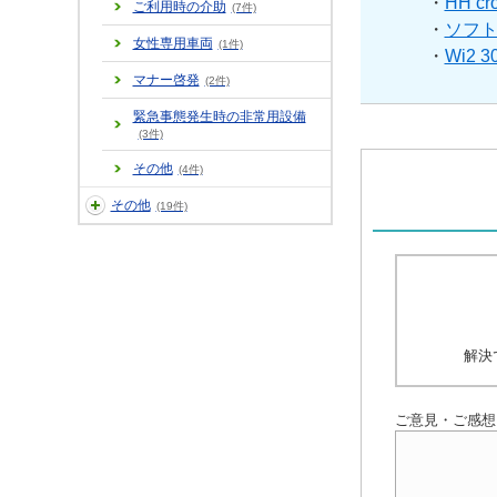
・
HH cro
ご利用時の介助
(7件)
・
ソフト
女性専用車両
(1件)
・
Wi2 3
マナー啓発
(2件)
緊急事態発生時の非常用設備
(3件)
その他
(4件)
その他
(19件)
解決
ご意見・ご感想