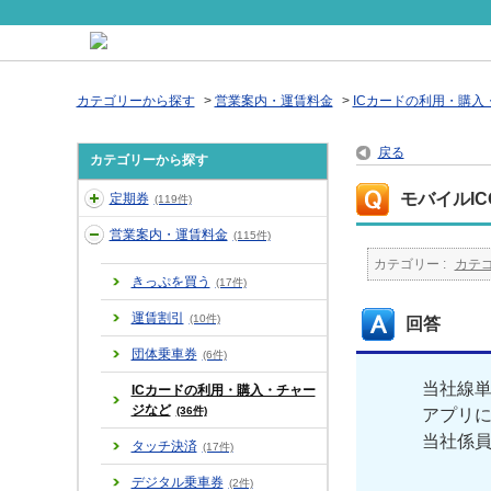
カテゴリーから探す
>
営業案内・運賃料金
>
ICカードの利用・購入
戻る
カテゴリーから探す
モバイルI
定期券
(119件)
営業案内・運賃料金
(115件)
カテゴリー :
カテ
きっぷを買う
(17件)
運賃割引
(10件)
回答
団体乗車券
(6件)
当社線単
ICカードの利用・購入・チャー
ジなど
(36件)
アプリ
当社係
タッチ決済
(17件)
デジタル乗車券
(2件)