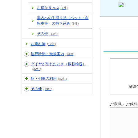
お得なきっぷ
(7件)
車内への手回り品（ペット・自
転車等）の持ち込み
(8件)
その他
(12件)
お忘れ物
(12件)
運行時間・乗換案内
(14件)
ダイヤが乱れたとき（振替輸送）
(32件)
駅・列車の利用
(42件)
解決
その他
(19件)
ご意見・ご感想