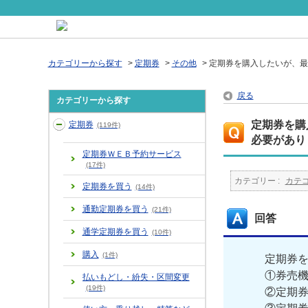
カテゴリーから探す
>
定期券
>
その他
>
定期券を購入したいが、最
戻る
カテゴリーから探す
定期券を購
定期券
(119件)
必要があり
定期券ＷＥＢ予約サービス
(17件)
カテゴリー :
カテ
定期券を買う
(14件)
通勤定期券を買う
(21件)
回答
通学定期券を買う
(10件)
購入
(1件)
定期券
①券売
払いもどし・紛失・区間変更
(19件)
②定期