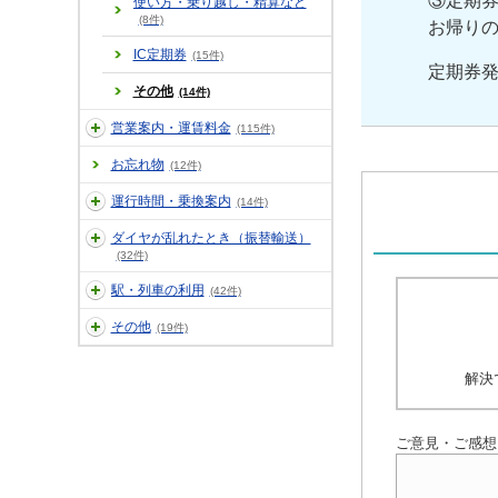
③定期
使い方・乗り越し・精算など
(8件)
お帰り
IC定期券
(15件)
定期券
その他
(14件)
営業案内・運賃料金
(115件)
お忘れ物
(12件)
運行時間・乗換案内
(14件)
ダイヤが乱れたとき（振替輸送）
(32件)
駅・列車の利用
(42件)
その他
(19件)
解決
ご意見・ご感想