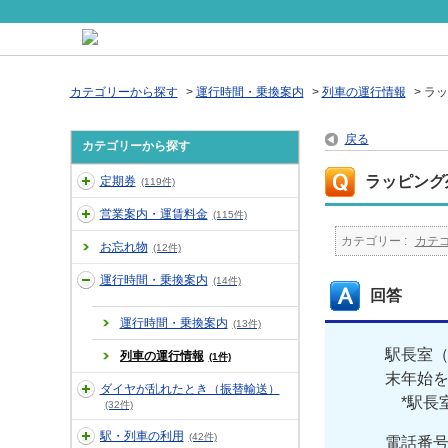
カテゴリーから探す
>
運行時間・乗換案内
>
列車の運行情報
>
ラッ
戻る
カテゴリーから探す
ラッピング
定期券
(119件)
営業案内・運賃料金
(115件)
カテゴリー :
カテ
お忘れ物
(12件)
運行時間・乗換案内
(14件)
回答
運行時間・乗換案内
(13件)
駅長室（
列車の運行情報
(1件)
末年始
ダイヤが乱れたとき（振替輸送）
*駅長室
(32件)
駅・列車の利用
(42件)
電話番