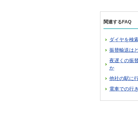
関連するFAQ
ダイヤを検
振替輸送は
夜遅くの振
か
他社の駅に
電車での行