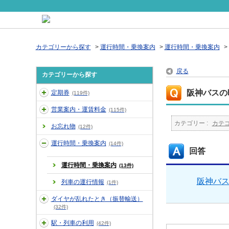
カテゴリーから探す
>
運行時間・乗換案内
>
運行時間・乗換案内
>
戻る
カテゴリーから探す
阪神バスの
定期券
(119件)
営業案内・運賃料金
(115件)
カテゴリー :
カテ
お忘れ物
(12件)
運行時間・乗換案内
(14件)
回答
運行時間・乗換案内
(13件)
阪神バ
列車の運行情報
(1件)
ダイヤが乱れたとき（振替輸送）
(32件)
駅・列車の利用
(42件)