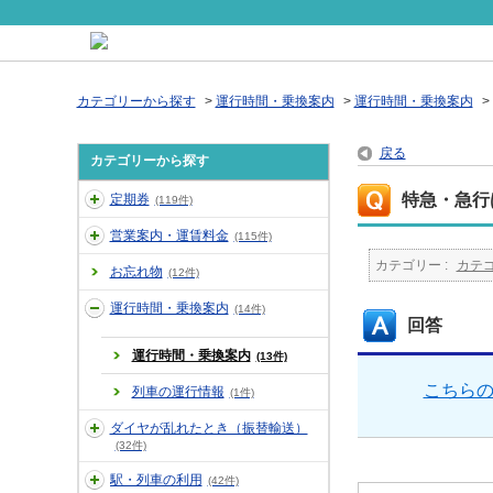
カテゴリーから探す
>
運行時間・乗換案内
>
運行時間・乗換案内
>
戻る
カテゴリーから探す
特急・急行
定期券
(119件)
営業案内・運賃料金
(115件)
カテゴリー :
カテ
お忘れ物
(12件)
運行時間・乗換案内
(14件)
回答
運行時間・乗換案内
(13件)
こちら
列車の運行情報
(1件)
ダイヤが乱れたとき（振替輸送）
(32件)
駅・列車の利用
(42件)